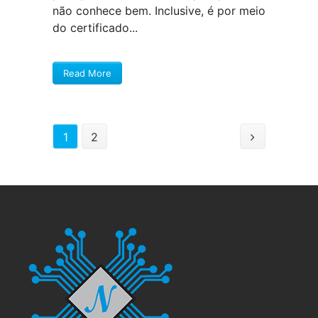
não conhece bem. Inclusive, é por meio
do certificado...
Read More
1
2